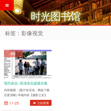
时光图书馆
标签：影像视觉
摄影
现代杂志–高清杂志超级合集
10000篇(摄影类)
内容截图：(图片有压缩，网盘下载
后更清晰) 详细内容【摄影之友】
【大众摄影】【摄影世界】【影像视
11-25
立刻查看
觉】【中国摄影】【数码摄影】【数
码摄影时代】【海峡摄影时报】……