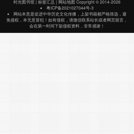
时光图书馆
|
标签汇总
|
网站地图
Copyright © 2014-2026
史与*建】(2009年……
粤ICP备2021027044号-3
网站本意是促进中华历史文化传播，上架书籍都严格筛选，避
免侵权，本无意冒犯！如有侵权，请微信联系站长或者网页留言，
会在第一时间下架侵权资料，非常感谢！