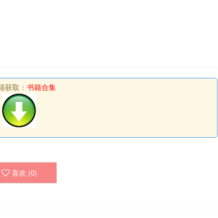
籍获取：
书籍合集
喜欢 (
0
)