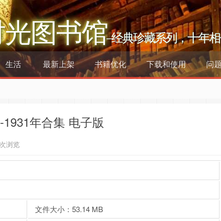
时光图书馆
–经典珍藏系列，十年相
生活
最新上架
书籍优化
下载和使用
问
-1931年合集 电子版
8次浏览
文件大小：53.14 MB