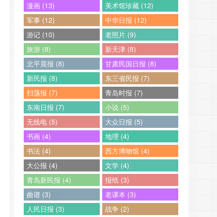
漫画 (13)
美术馆珍藏 (12)
军事 (12)
中华日报 (12)
游记 (10)
老照片 (9)
旅游 (8)
新天津 (8)
北平晨报 (8)
甘肃民国日报 (8)
新民报 (8)
东三省民报 (7)
扫荡报 (7)
青岛时报 (7)
东南日报 (7)
小说 (5)
无线电 (5)
大众日报 (5)
书画 (4)
地理 (4)
书法 (4)
西方博物馆 (4)
大公报 (4)
文学 (4)
青岛新民报 (4)
报纸 (3)
曲谱 (3)
老课本 (3)
人民日报 (3)
战争 (2)