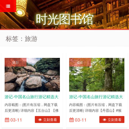
时光图书馆
标签：旅游
摄影
摄影
游记-中国名山旅行游记精选大
游记-中国名山旅行游记精选大
合集(下)
合集(上)
内容截图：(图片有压缩，网盘下载
内容截图：(图片有压缩，网盘下载
后更清晰) 详细内容【五台山】【佛
后更清晰) 详细内容【丹霞山】#猴
教名山】漫漫朝圣路，五台山穿越
年驼红包#烟雨丹霞山，倘若画中
03-11
03-11
立刻查看
立刻查看
【五台山】一山五峰，一镇台怀——
游。【丹霞山】【行游丹霞】之一-
五台山大朝台【五台山】一路山西。
《水上丹霞赋（并序）》【丹霞山】