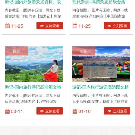
游记-国内外旅游景点资料、攻
现代杂志–高清杂志超级合集
略超级合集(2000集)
10000篇(人文地理旅游类)
内容截图：(图片有压缩，网盘下载
内容截图：(图片有压缩，网盘下载
后更清晰) 详细内容【城游记】阿尔
后更清晰) 详细内容【中国国家旅
山攻略【城游记】阿里攻略【城游
游】【环球人文地理】【西藏人文地
11-25
11-25
立刻查看
立刻查看
记】澳门攻略【城游记】白洋淀攻略
理】【新疆人文地理】【畅游行】
【城游记】北戴河攻略【城游记】北
【海峡旅游】【风景名胜】【户外探
海攻略【城游记】北疆十一日攻略
险】【华夏地理】【旅游】【旅游休
【城游记】北京攻略【城游记】北京
闲】【小资旅游】【中国东盟博览】
摄影
摄影
周边游攻略【城游记】常德攻略【城
【悦游】……
游记】常州攻略【城游记】成都攻略
【城游记】成都周边游攻略【城游
记】承德……
游记-国内旅行游记高清图文精
游记-国内旅行游记高清图文精
选(贵州篇)
选(西藏篇)
内容截图：(图片有压缩，网盘下载
内容截图：(图片有压缩，网盘下载
后更清晰)详细内容【万宁旅游攻
后更清晰)出发前，我敲下了这些文
略】【海南·万宁】自驾2000公里的
字：人的一生，该去的地方有很多，
03-11
01-10
立刻查看
立刻查看
惊喜，只为带狗子到海边嬉戏【三江
但是在我心中最向往的地方应该就是
旅游攻略】穿越三省多彩湘黔【三都
阿里！奉上美图先！从大气的第三极
旅游攻略】探寻神秘村落，定格山水
回来已经一个月了，完全不知道如何
丽影，丽水，你若走进，清风自来
来完成这篇预约的游记。工作又告了