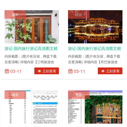
你是否也像我一样在想你？【五台
丹霞山-世界丹霞之乡（海量图片）
山】五台山、恒山、应县木塔、西柏
【丹霞山】丹霞山世外田园-夏富古
摄影
摄影
坡自驾游【五台山】五台山大朝台攻
村&石塘古村【丹霞山】丹霞山，一
略【五台山】你好，山西。【五台
场怦然心动的闺蜜之旅【丹霞山】在
山】六月徒步朝拜五台山，我们行走
丹霞山，眷恋红尘【丹霞山】带着妈
在路上【五台山】十……
妈去旅……
游记-国内旅行游记高清图文精
游记-国内旅行游记高清图文精
选(浙江篇)
选(四川篇)
内容截图：(图片有压缩，网盘下载
内容截图：(图片有压缩，网盘下载
后更清晰) 详细内容【三明旅游攻
后更清晰) 详细内容【丹巴旅游攻
略】漫途96天自驾中国深度游背包
略】永远的莫斯卡（上）【乐山旅游
03-11
03-11
立刻查看
立刻查看
越泰异域行【三都旅游攻略】探寻神
攻略】#爱拉手绘#胃游四川，跟着
秘村落，定格山水丽影，丽水，你若
爱拉品美食【乐山旅游攻略】【嘉
走进，清风自来【三门旅游攻略】行
阳】跟着车轨去旅行【乐山旅游攻
至水穷处坐看云起时——2019“三门
略】【寻味乐山】24小时，与10个
摄影
教育
湾至味”发现体验之旅【三门旅游攻
女人的美食约会【乐山旅游攻略】九
略】赴一场小城定制之旅，探访三门
寨峨眉欢乐行~【乐山旅游攻略】你
秘境栖心谷【上虞旅游攻略】#写游
不知道的乐山——除了去大佛，还有
记拿旅行基金#小……
这样的乐山旅行【乐……