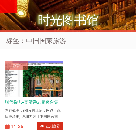
时光图书馆
标签：中国国家旅游
教育
现代杂志–高清杂志超级合集
10000篇(人文地理旅游类)
内容截图：(图片有压缩，网盘下载
后更清晰) 详细内容【中国国家旅
游】【环球人文地理】【西藏人文地
11-25
立刻查看
理】【新疆人文地理】【畅游行】
【海峡旅游】【风景名胜】【户外探