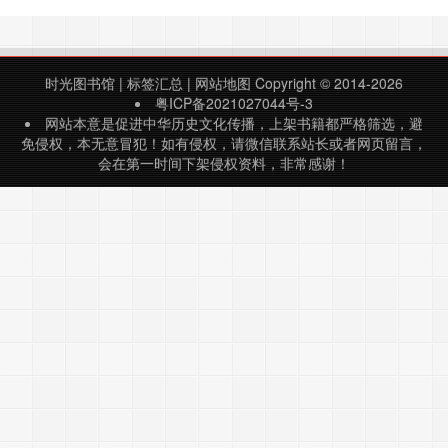
险】【华夏地理】【旅游】【旅游休
闲】【小资旅游】【中国东盟博览】
【悦游】……
时光图书馆
|
标签汇总
|
网站地图
Copyright © 2014-2026
粤ICP备2021027044号-3
网站本意是促进中华历史文化传播，上架书籍都严格筛选，避
免侵权，本无意冒犯！如有侵权，请微信联系站长或者网页留言，
会在第一时间下架侵权资料，非常感谢！